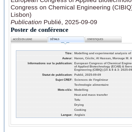
Congress on Chemical Engineering (CIBIQ)
Lisbon)
Publication
Publié, 2025-09-09
Poster de conférence
ACCÈS EN LIGNE
DÉTAILS
STATISTIQUES
Titre:
Modelling and experimental analysis of t
Auteur:
Hanon, Cécile; Al Hassan, Morouge M. A.
Informations sur la publication:
European Congress of Chemical Engine
of Applied Biotechnology (ECAB) & Ibe
Engineering (CIBIQ) (15 & 8 & 3: 2025-09
Statut de publication:
Publié, 2025-09-09
Sujet CREF:
Sciences de l'ingénieur
Technologie alimentaire
Mots-clés:
Modelling
Heat and mass transfer
Tofu
Drying
Cooking
Langue:
Anglais