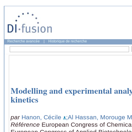
Recherche avancée
|
Historique de recherche
Modelling and experimental analys
kinetics
par
Hanon, Cécile
;Al Hassan, Morouge M.
Référence
European Congress of Chemica
European Congress of Applied Biotechnol