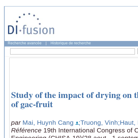
Recherche avancée
|
Historique de recherche
Study of the impact of drying on t
of gac-fruit
par
Mai, Huynh Cang
;Truong, Vinh
;Haut,
Référence
19th International Congress of
Engineering (CHISA-19)(28 aout - 1 septe