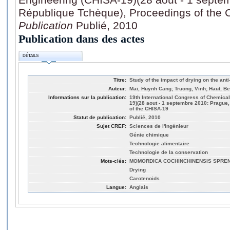
République Tchèque), Proceedings of the
Publication
Publié, 2010
Publication dans des actes
DÉTAILS
Titre:
Study of the impact of drying on the anti
Auteur:
Mai, Huynh Cang; Truong, Vinh; Haut, Be
Informations sur la publication:
19th International Congress of Chemica
19)(28 aout - 1 septembre 2010: Prague
of the CHISA-19
Statut de publication:
Publié, 2010
Sujet CREF:
Sciences de l'ingénieur
Génie chimique
Technologie alimentaire
Technologie de la conservation
Mots-clés:
MOMORDICA COCHINCHINENSIS SPRE
Drying
Carotenoids
Langue:
Anglais