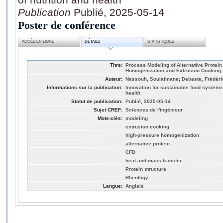
Publication
Publié, 2025-05-14
Poster de conférence
ACCÈS EN LIGNE
DÉTAILS
STATISTIQUES
Titre:
Process Modeling of Alternative Protei
Homogenization and Extrusion Cooking
Auteur:
Nassouh, Soulaimane; Debaste, Frédéric;
Informations sur la publication:
Innovation for sustainable food systems:
health
Statut de publication:
Publié, 2025-05-14
Sujet CREF:
Sciences de l'ingénieur
Mots-clés:
modeling
extrusion cooking
high-pressure homogenization
alternative protein
CFD
heat and mass transfer
Protein structure
Rheology
Langue:
Anglais