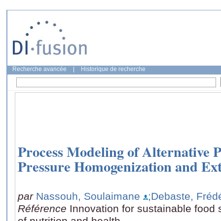
Recherche avancée
|
Historique de recherche
Process Modeling of Alternative P
Pressure Homogenization and Ex
par
Nassouh, Soulaimane
;Debaste, Frédé
Référence
Innovation for sustainable food 
of nutrition and health