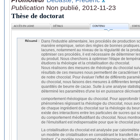
Publication
Non publié, 2012-11-23
Thèse de doctorat
ACCÈS EN LIGNE
DÉTAILS
CONTENU
STATI
Résumé :
Dans l'industrie alimentaire, les procédés de production s
manière empirique, selon des règles de bonnes pratique
lacunes, notamment au niveau de la régularité de la produ
optimiser ces procédés, il est nécessaire de déterminer l
du produit. Nous cherchons à optimiser l'étape de tempéra
étudions la rhéologie et la cristallisation du chocolat.
Nous réalisons des mesures de rhéologie du chocolat sui
résultats de ces mesures nous permettent de caractériser 
de notre chocolat. Pour évaluer l'effet de différents paramè
du chocolat, nous faisons des mesures à différentes tempér
quantités de beurre de cacao. Suite à une analyse statisti
déterminé les paramètres d'une loi en puissance décrivant
comportement rhéologique du chocolat. Pour approfondir
phénomènes régissant la rhéologie du chocolat, nous avo
de chaque ingrédient du chocolat sur la rhéologie du beur
existe des interactions entre les particules de sucres qu
du comportement rhéofluidifiant du chocolat. Nous montr
de l'émulsifiant est indispensable pour que le chocolat pui
La cristallisation du chocolat est analysée par calorimétri
un modèle de cristallisation en considérant le transfert
limitant. Ce modèle nous permet de déterminer les différen