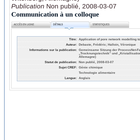
Publication
Non publié, 2008-03-07
Communication à un colloque
ACCÈS EN LIGNE
DÉTAILS
STATISTIQUES
Titre:
Application of pore network modelling to
Auteur:
Debaste, Frédéric; Halloin, Véronique
Informations sur la publication:
Gemeinsame Sitzung der ProcessNet-
„Trocknungstechnik“ und „Kristallisatio
Allemagne)
Statut de publication:
Non publié, 2008-03-07
Sujet CREF:
Génie chimique
Technologie alimentaire
Langue:
Anglais