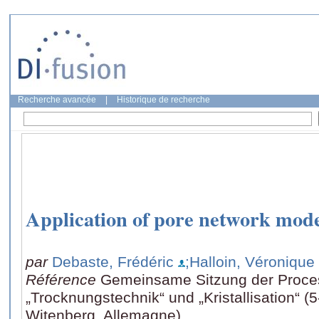
Recherche avancée
|
Historique de recherche
Application of pore network model
par
Debaste, Frédéric
;Halloin, Véronique
Référence
Gemeinsame Sitzung der Proc
„Trocknungstechnik“ und „Kristallisation“ (
Witenberg, Allemagne)