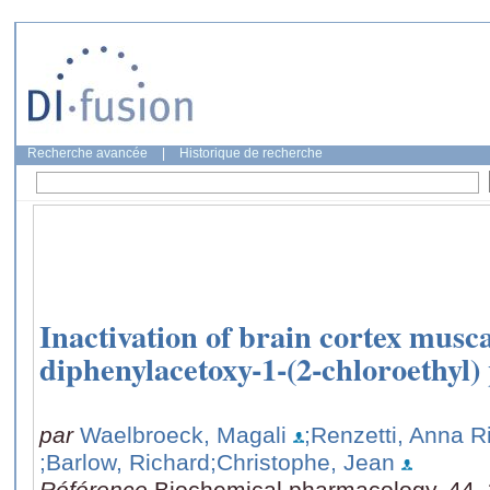
Recherche avancée
|
Historique de recherche
Inactivation of brain cortex musca
diphenylacetoxy-1-(2-chloroethyl)
par
Waelbroeck, Magali
;Renzetti, Anna R
;Barlow, Richard
;Christophe, Jean
Référence
Biochemical pharmacology, 44, 