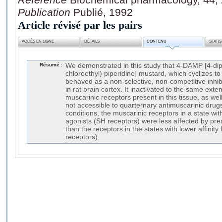
Publication
Publié, 1992
Article révisé par les pairs
ACCÈS EN LIGNE
DÉTAILS
CONTENU
STATI
Résumé :
We demonstrated in this study that 4-DAMP [4-di
chloroethyl) piperidine] mustard, which cyclizes to 
behaved as a non-selective, non-competitive inhib
in rat brain cortex. It inactivated to the same ex
muscarinic receptors present in this tissue, as wel
not accessible to quarternary antimuscarinic drug
conditions, the muscarinic receptors in a state with
agonists (SH receptors) were less affected by p
than the receptors in the states with lower affinity
receptors).