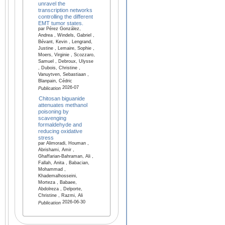
unravel the
transcription networks
controlling the different
EMT tumor states.
par Pérez González,
Andrea , Windels, Gabriel ,
Bévant, Kevin , Lengrand,
Justine , Lemaire, Sophie ,
Moers, Virginie , Scozzaro,
Samuel , Debroux, Ulysse
, Dubois, Christine ,
Vanuytven, Sebastiaan ,
Blanpain, Cédric
2026-07
Publication
Chitosan biguanide
attenuates methanol
poisoning by
scavenging
formaldehyde and
reducing oxidative
stress
par Alimoradi, Houman ,
Abrishami, Amir ,
Ghaffarian-Bahraman, Ali ,
Fallah, Anita , Babacian,
Mohammad ,
Khademalhosseini,
Morteza , Babaee,
Abdolreza , Delporte,
Christine , Razmi, Ali
2026-06-30
Publication