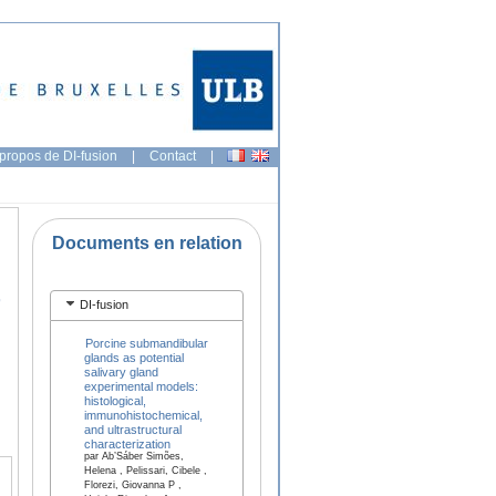
propos de DI-fusion
|
Contact
|
Documents en relation
)
DI-fusion
Porcine submandibular
glands as potential
salivary gland
experimental models:
histological,
immunohistochemical,
and ultrastructural
characterization
par Ab’Sáber Simões,
Helena , Pelissari, Cibele ,
Florezi, Giovanna P ,