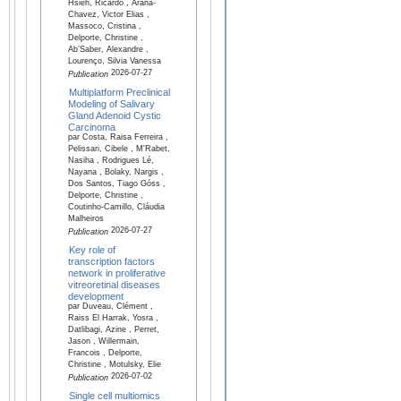
Hsieh, Ricardo , Arana-
Chavez, Victor Elias ,
Massoco, Cristina ,
Delporte, Christine ,
Ab’Saber, Alexandre ,
Lourenço, Silvia Vanessa
2026-07-27
Publication
Multiplatform Preclinical
Modeling of Salivary
Gland Adenoid Cystic
Carcinoma
par Costa, Raisa Ferreira ,
Pelissari, Cibele , M'Rabet,
Nasiha , Rodrigues Lé,
Nayana , Bolaky, Nargis ,
Dos Santos, Tiago Góss ,
Delporte, Christine ,
Coutinho-Camillo, Cláudia
Malheiros
2026-07-27
Publication
Key role of
transcription factors
network in proliferative
vitreoretinal diseases
development
par Duveau, Clément ,
Raiss El Harrak, Yosra ,
Datlibagi, Azine , Perret,
Jason , Willermain,
Francois , Delporte,
Christine , Motulsky, Elie
2026-07-02
Publication
Single cell multiomics