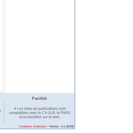
Facilité
Les listes de publications sont
u
compatibles avec le CV-ULB, le FNRS
et accessibles sur le web.
Conditions d'utilisation
- Version : 4.1 (2019)