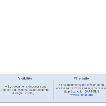
Visibilité
Pérennité
Les documents déposés en open-
Les documents déposés sont
access sont archivés au sein du résea
indexés par les moteurs de recherche
de préservation SAFE-PLN
(Google Scholar,…).
(www.safepln.org)
.