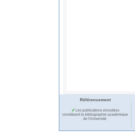
Référencement
Les publications encodées
constituent la bibliographie académique
de l'Université.