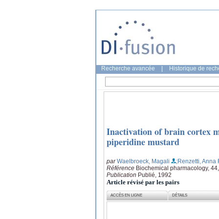
Recherche avancée
|
Historique de rec
Inactivation of brain cortex 
piperidine mustard
par
Waelbroeck, Magali
;Renzetti, Anna 
Référence
Biochemical pharmacology, 44,
Publication
Publié, 1992
Article révisé par les pairs
ACCÈS EN LIGNE
DÉTAILS