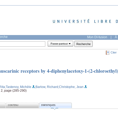
herche
Mon DI-fusion
|
À 
Passe-partout
Citer
muscarinic receptors by 4-diphenylacetoxy-1-(2-chloroethyl
Rita
;Tastenoy, Michèle
;Barlow, Richard
;Christophe, Jean
 2, page (285-290)
CONTENU
STATISTIQUES