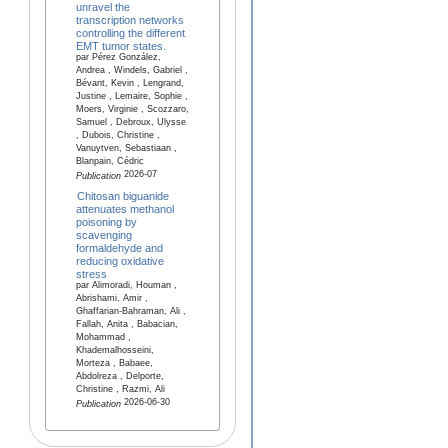
unravel the
transcription networks
controlling the different
EMT tumor states.
par Pérez González,
Andrea , Windels, Gabriel ,
Bévant, Kevin , Lengrand,
Justine , Lemaire, Sophie ,
Moers, Virginie , Scozzaro,
Samuel , Debroux, Ulysse
, Dubois, Christine ,
Vanuytven, Sebastiaan ,
Blanpain, Cédric
2026-07
Publication
Chitosan biguanide
attenuates methanol
poisoning by
scavenging
formaldehyde and
reducing oxidative
stress
par Alimoradi, Houman ,
Abrishami, Amir ,
Ghaffarian-Bahraman, Ali ,
Fallah, Anita , Babacian,
Mohammad ,
Khademalhosseini,
Morteza , Babaee,
Abdolreza , Delporte,
Christine , Razmi, Ali
2026-06-30
Publication