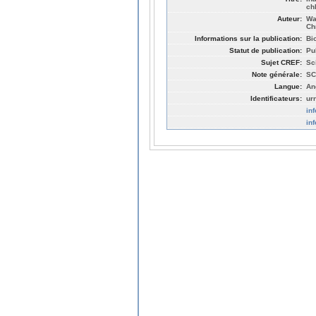
ch
Auteur:
Wa
Ch
Informations sur la publication:
Bi
Statut de publication:
Pu
Sujet CREF:
Sc
Note générale:
SC
Langue:
An
Identificateurs:
ur
in
in