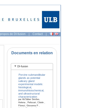
propos de DI-fusion
|
Contact
|
Documents en relation
)
DI-fusion
Porcine submandibular
glands as potential
salivary gland
experimental models:
histological,
immunohistochemical,
and ultrastructural
characterization
par Ab’Sáber Simões,
Helena , Pelissari, Cibele ,
Florezi, Giovanna P ,