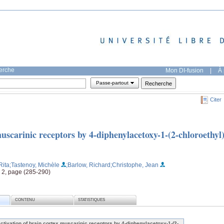
herche
Mon DI-fusion
|
À 
Passe-partout
Citer
muscarinic receptors by 4-diphenylacetoxy-1-(2-chloroethyl
Rita
;Tastenoy, Michèle
;Barlow, Richard
;Christophe, Jean
 2, page (285-290)
CONTENU
STATISTIQUES
activation of brain cortex muscarinic receptors by 4-diphenylacetoxy-1-(2-