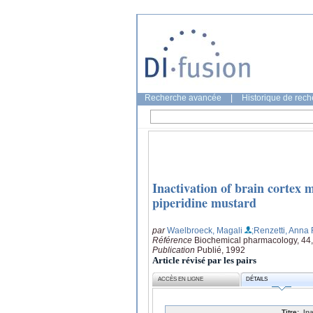
Recherche avancée
|
Historique de rec
Inactivation of brain cortex 
piperidine mustard
par
Waelbroeck, Magali
;Renzetti, Anna 
Référence
Biochemical pharmacology, 44,
Publication
Publié, 1992
Article révisé par les pairs
ACCÈS EN LIGNE
DÉTAILS
Titre:
In