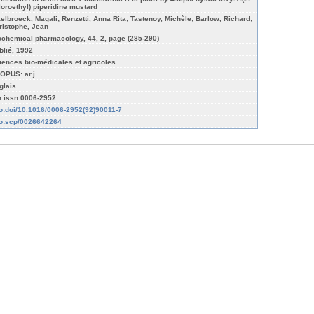
loroethyl) piperidine mustard
elbroeck, Magali; Renzetti, Anna Rita; Tastenoy, Michèle; Barlow, Richard;
ristophe, Jean
ochemical pharmacology, 44, 2, page (285-290)
blié, 1992
iences bio-médicales et agricoles
OPUS: ar.j
glais
n:issn:0006-2952
fo:doi/10.1016/0006-2952(92)90011-7
fo:scp/0026642264