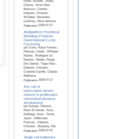
Hsieh, Ricardo , Arana-
Chavez, Victor Elias ,
Massoco, Cristina ,
Delporte, Christine ,
Ab’Saber, Alexandre ,
Lourenço, Silvia Vanessa
2026-07-27
Publication
Multiplatform Preclinical
Modeling of Salivary
Gland Adenoid Cystic
Carcinoma
par Costa, Raisa Ferreira ,
Pelissari, Cibele , M'Rabet,
Nasiha , Rodrigues Lé,
Nayana , Bolaky, Nargis ,
Dos Santos, Tiago Góss ,
Delporte, Christine ,
Coutinho-Camillo, Cláudia
Malheiros
2026-07-27
Publication
Key role of
transcription factors
network in proliferative
vitreoretinal diseases
development
par Duveau, Clément ,
Raiss El Harrak, Yosra ,
Datlibagi, Azine , Perret,
Jason , Willermain,
Francois , Delporte,
Christine , Motulsky, Elie
2026-07-02
Publication
Single cell multiomics