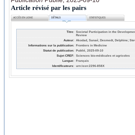
Article révisé par les pairs
ACCÈS EN LIGNE
DÉTAILS
STATISTIQUES
Titre:
Societal Participation in the Developme
Review
Auteur:
Akodad, Sanaé; Desmedt, Delphine; Ste
Informations sur la publication:
Frontiers in Medicine
Statut de publication:
Publié, 2025-09-10
Sujet CREF:
Sciences bio-médicales et agricoles
Langue:
Français
Identificateurs:
urn:issn:2296-858X