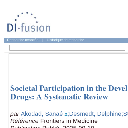
Recherche avancée
|
Historique de recherche
Societal Participation in the Dev
Drugs: A Systematic Review
par
Akodad, Sanaé
;Desmedt, Delphine
;S
Référence
Frontiers in Medicine
Publication
Publié, 2025-09-10