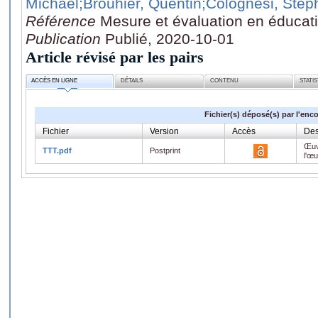
Michael
;Brouhier, Quentin
;Colognesi, Sté
Référence
Mesure et évaluation en éducati
Publication
Publié, 2020-10-01
Article révisé par les pairs
ACCÈS EN LIGNE
DÉTAILS
CONTENU
STATI
Fichier(s) déposé(s) par l'enc
Fichier
Version
Accès
Des
Œuv
TTT.pdf
Postprint
l'œ