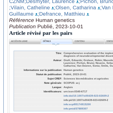
CZNM
;Desmyter, Laurence
;Pichon, Brun
;Vilain, Catheline
;Olsen, Catharina
;Van
Guillaume
;Defrance, Matthieu
Référence
Human genetics
Publication
Publié, 2023-10-01
Article révisé par les pairs
ACCÈS EN LIGNE
DÉTAILS
CONTENU
STATI
Titre:
Comprehensive evaluation of the implem
diagnosis of neurodevelopmental disord
Auteur:
Giuili, Edoardo; Grolaux, Robin; Maced
Laurence; Pichon, Bruno; Neuens, Sebast
Catharina; Van Dooren, Sonia; Smits, Gu
Informations sur la publication:
Human genetics
Statut de publication:
Publié, 2023-10-01
Sujet CREF:
Sciences bio-médicales et agricoles
Note générale:
SCOPUS: ar.j
Langue:
Anglais
Identificateurs:
urn:issn:0340-6717
info:doi/10.1007/s00439-023-02609-2
info:pii/10.1007/s00439-023-02609-2
info:scp/85174915200
info:pmid/37889307