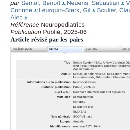
par
Semal, Benoît
;Neuens, Sebastian
;V
Corinne
;Leurquin-Sterk, Gil
;Sculier, Cl
Alec
Référence
Neuropediatrics
Publication
Publié, 2025-06
Article révisé par les pairs
ACCÈS EN LIGNE
DÉTAILS
CONTENU
STATI
Titre:
Solute Carrier 45A1: A New Cerebral Gl
with Focal Refractory Epilepsy Respons
Acetazolamide.
Auteur:
Semal, Benoît; Neuens, Sebastian; Vilain
Leurquin-Sterk, Gil; Sculier, Claudine; B
Informations sur la publication:
Neuropediatrics
Statut de publication:
Publié, 2025-06
Sujet CREF:
Sciences bio-médicales et agricoles
Mots-clés:
acetazolamide
epilepsy
ketogenic diet
SLC45A1
Note générale:
SCOPUS: ar.j
Langue:
Anglais
Identificateurs:
urn:issn:0174-304X