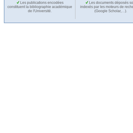
Les publications encodées
Les documents déposés so
constituent la bibliographie académique
indexés par les moteurs de rech
de l'Université.
(Google Scholar,…).