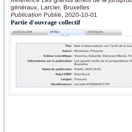
généraux, Larcier, Bruxelles
Publication
Publié, 2020-10-01
Partie d'ouvrage collectif
ACCÈS EN LIGNE
DÉTAILS
STATISTIQUES
Titre:
Note d’observations sur l’arrêt de la Co
Auteur:
Henneaux, François
Editeur scientifique:
Traversa, Edoardo; Stévenart Meeûs, F
Informations sur la publication:
Les grands arrêts de la jurisprudence fi
Bruxelles
Statut de publication:
Publié, 2020-10-01
Sujet CREF:
Droit fiscal
Langue:
Français
Identificateurs:
urn:isbn:9782804471767