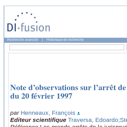
Recherche avancée
|
Historique de recherche
Note d’observations sur l’arrêt de
du 20 février 1997
par
Henneaux, François
Editeur scientifique
Traversa, Edoardo
;St
Référence
Les grands arrêts de la jurispru