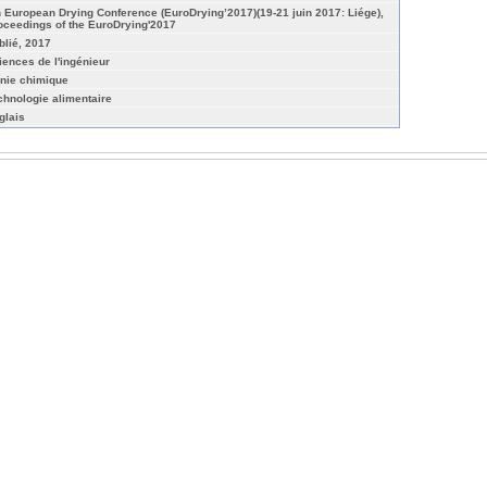
h European Drying Conference (EuroDrying’2017)(19-21 juin 2017: Liége),
oceedings of the EuroDrying'2017
blié, 2017
iences de l'ingénieur
nie chimique
chnologie alimentaire
glais