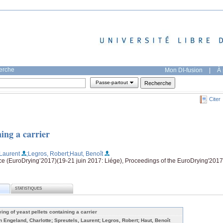
herche
Mon DI-fusion
|
À 
Passe-partout
Citer
ning a carrier
 Laurent
;Legros, Robert
;Haut, Benoît
e (EuroDrying’2017)(19-21 juin 2017: Liége), Proceedings of the EuroDrying'2017
STATISTIQUES
ying of yeast pellets containing a carrier
n Engeland, Charlotte; Spreutels, Laurent; Legros, Robert; Haut, Benoît