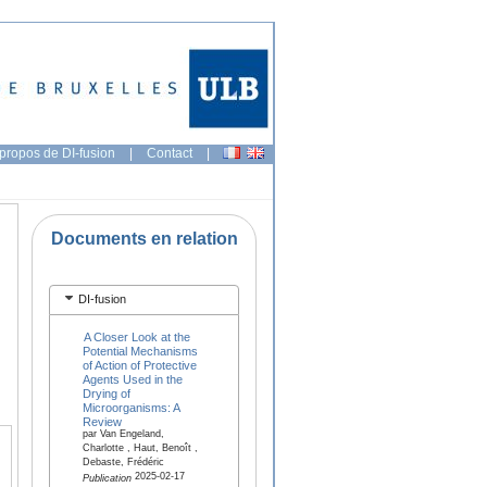
propos de DI-fusion
|
Contact
|
Documents en relation
DI-fusion
A Closer Look at the
Potential Mechanisms
of Action of Protective
Agents Used in the
Drying of
Microorganisms: A
Review
par Van Engeland,
Charlotte , Haut, Benoît ,
Debaste, Frédéric
2025-02-17
Publication