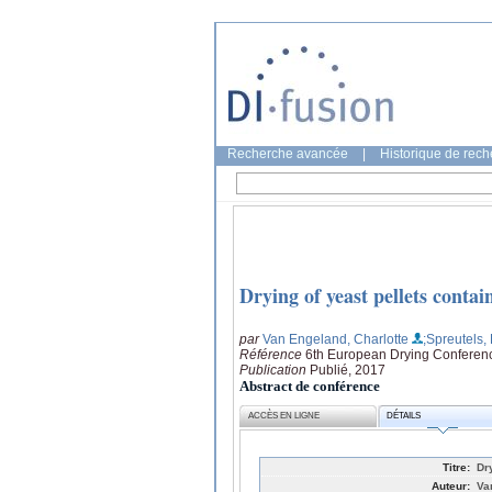
Recherche avancée
|
Historique de rec
Drying of yeast pellets contai
par
Van Engeland, Charlotte
;Spreutels,
Référence
6th European Drying Conferenc
Publication
Publié, 2017
Abstract de conférence
ACCÈS EN LIGNE
DÉTAILS
Titre:
Dr
Auteur:
Va