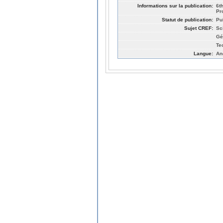
Informations sur la publication:
6t
Pr
Statut de publication:
Pu
Sujet CREF:
Sc
Gé
Te
Langue:
An