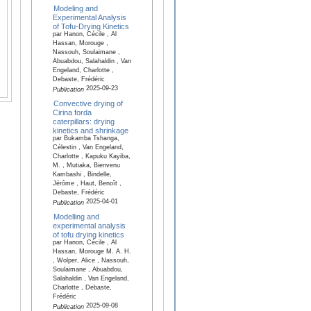
Modeling and
Experimental Analysis
of Tofu-Drying Kinetics
par Hanon, Cécile , Al
Hassan, Morouge ,
Nassouh, Soulaimane ,
Abuabdou, Salahaldin , Van
Engeland, Charlotte ,
Debaste, Frédéric
2025-09-23
Publication
Convective drying of
Cirina forda
caterpillars: drying
kinetics and shrinkage
par Bukamba Tshanga,
Célestin , Van Engeland,
Charlotte , Kapuku Kayiba,
M. , Mutiaka, Bienvenu
Kambashi , Bindelle,
Jérôme , Haut, Benoît ,
Debaste, Frédéric
2025-04-01
Publication
Modelling and
experimental analysis
of tofu drying kinetics
par Hanon, Cécile , Al
Hassan, Morouge M. A. H.
, Wolper, Alice , Nassouh,
Soulaimane , Abuabdou,
Salahaldin , Van Engeland,
Charlotte , Debaste,
Frédéric
2025-09-08
Publication