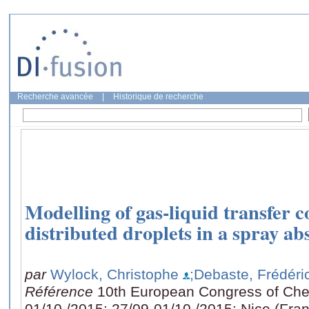
Recherche avancée
|
Historique de recherche
Modelling of gas-liquid transfer co
distributed droplets in a spray a
par
Wylock, Christophe
;Debaste, Frédéri
Référence
10th European Congress of Che
01/10 /2015: 27/09-01/10 /2015: Nice (Fran