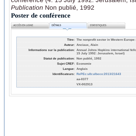
Publication
Non publié, 1992
Poster de conférence
ACCÈS EN LIGNE
DÉTAILS
STATISTIQUES
Titre:
The nonprofit sector in Western Europe:
Auteur:
Anciaux, Alain
Informations sur la publication:
Annual Johns Hopkins international fell
15 July 1992: Jerusalem, Israel)
Statut de publication:
Non publié, 1992
Sujet CREF:
Economie
Langue:
Anglais
Identificateurs:
RePEc:ulb:ulbeco:2013/21643
aa-0377
VX-002913