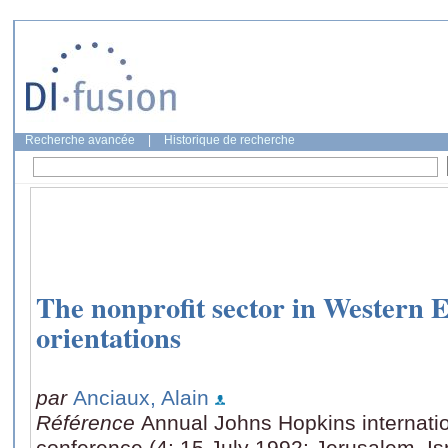
Recherche avancée
|
Historique de recherche
The nonprofit sector in Western 
orientations
par
Anciaux, Alain
Référence
Annual Johns Hopkins internatio
conference (4: 15 July 1992: Jerusalem, Is