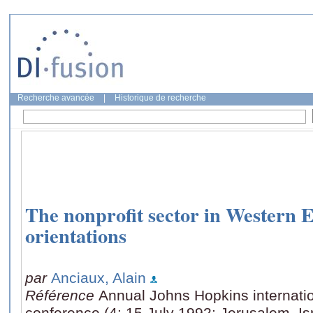
Recherche avancée
|
Historique de recherche
The nonprofit sector in Western 
orientations
par
Anciaux, Alain
Référence
Annual Johns Hopkins internatio
conference (4: 15 July 1992: Jerusalem, Is