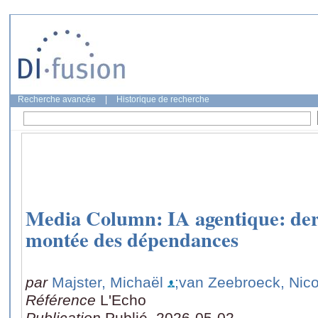
Recherche avancée
|
Historique de recherche
Media Column: IA agentique: derr
montée des dépendances
par
Majster, Michaël
;van Zeebroeck, Nico
Référence
L'Echo
Publication
Publié, 2026-05-02