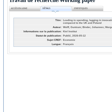
Travail de recherche/Working paper
ACCÈS EN LIGNE
DÉTAILS
STATISTIQUES
Titre:
Leading in spending, lagging in innova
compared to the UK and Poland
Auteur:
Wolff, Guntram; Binder, Johannes; Mor
Informations sur la publication:
Kiel Institut
Statut de publication:
Publié, 2026-05-12
Sujet CREF:
Economie
Langue:
Français