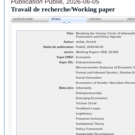
Publication
Publié, 2026-06-05
Travail de recherche/Working paper
ACCÈS EN LIGNE
DÉTAILS
CONTENU
STATI
Titre:
Breaking the Vicious Circle of Informali
Framework and Policy Agenda
Auteur:
Ashta, Arvind
Statut de publication:
Publié, 2026-06-05
series:
Working Papers CEB, 26-006
Sujet CREF:
Economie
Sujet JEL:
Entrepreneurship
Microeconomic Analyses of Economic 
Formal and Informal Sectors; Shadow E
Social Innovation
Economics of Gender; Non-labor Discri
Mots-clés:
Informality
Entrepreneurship
Emerging Economies
Vicious Circle
Feedback Loops
Legitimacy
Financial Inclusion
Institutional Theory
Policy Framework
Sustainable Development