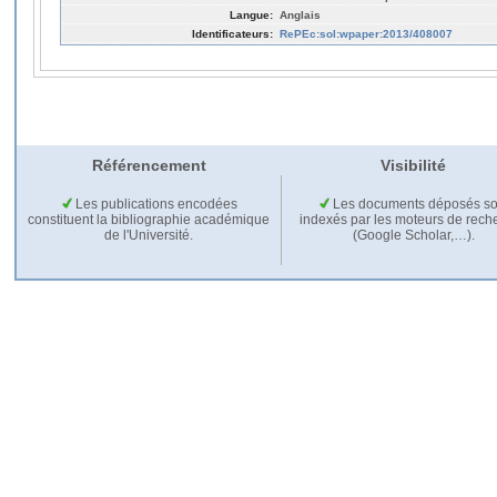
Langue:
Anglais
Identificateurs:
RePEc:sol:wpaper:2013/408007
Référencement
Visibilité
Les publications encodées
Les documents déposés so
constituent la bibliographie académique
indexés par les moteurs de rech
de l'Université.
(Google Scholar,…).