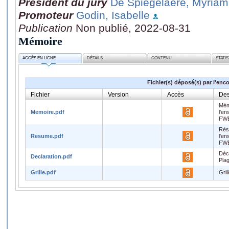
Président du jury
De Spiegelaere, Myriam
Promoteur
Godin, Isabelle
Publication
Non publié, 2022-08-31
Mémoire
ACCÈS EN LIGNE
DÉTAILS
CONTENU
STATI
Fichier(s) déposé(s) par l'enc
Fichier
Version
Accès
Des
Mém
Memoire.pdf
l'en
FW
Rés
Resume.pdf
l'en
FW
Décl
Declaration.pdf
Pla
Grille.pdf
Gril