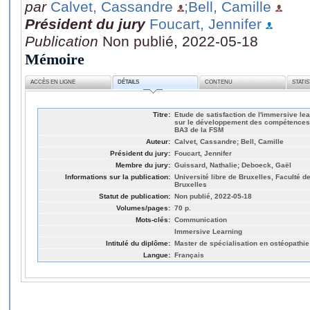
par
Calvet, Cassandre
;Bell, Camille
Président du jury
Foucart, Jennifer
Publication
Non publié, 2022-05-18
Mémoire
ACCÈS EN LIGNE
DÉTAILS
CONTENU
STATI
Titre:
Etude de satisfaction de l'immersive lea
sur le développement des compétences
BA3 de la FSM
Auteur:
Calvet, Cassandre; Bell, Camille
Président du jury:
Foucart, Jennifer
Membre du jury:
Guissard, Nathalie; Deboeck, Gaël
Informations sur la publication:
Université libre de Bruxelles, Faculté d
Bruxelles
Statut de publication:
Non publié, 2022-05-18
Volumes/pages:
70 p.
Mots-clés:
Communication
Immersive Learning
Intitulé du diplôme:
Master de spécialisation en ostéopathie
Langue:
Français