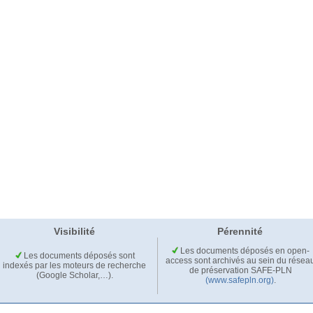
Visibilité
Pérennité
Les documents déposés en open-
Les documents déposés sont
access sont archivés au sein du résea
indexés par les moteurs de recherche
de préservation SAFE-PLN
(Google Scholar,…).
(www.safepln.org)
.