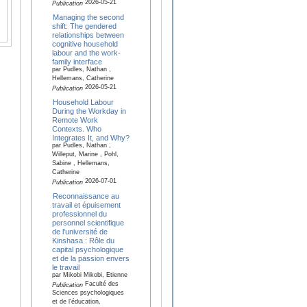
2026-05-21
Publication
Managing the second
shift: The gendered
relationships between
cognitive household
labour and the work-
family interface
par Pudles, Nathan ,
Hellemans, Catherine
2026-05-21
Publication
Household Labour
During the Workday in
Remote Work
Contexts. Who
Integrates It, and Why?
par Pudles, Nathan ,
Willeput, Marine , Pohl,
Sabine , Hellemans,
Catherine
2026-07-01
Publication
Reconnaissance au
travail et épuisement
professionnel du
personnel scientifique
de l'université de
Kinshasa : Rôle du
capital psychologique
et de la passion envers
le travail
par Mikobi Mikobi, Etienne
Faculté des
Publication
Sciences psychologiques
et de l'éducation,