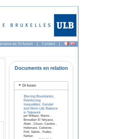
propos de DI-fusion
|
Contact
|
Documents en relation
DI-fusion
Blurring Boundaries,
Reinforcing
Inequalities: Gender
and Work-Life Balance
in Telework
par Willeput, Marine ,
Bensallam El Yahyaoui,
Abdel , Closon, Caroline ,
Hellemans, Catherine ,
Pohl, Sabine , Pudles,
Nathan