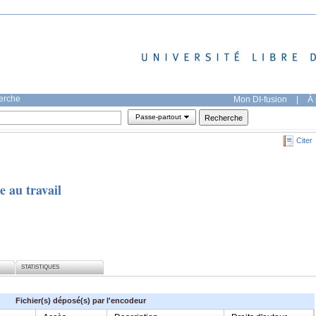
herche
Mon DI-fusion
|
À 
Passe-partout
Citer
 au travail
STATISTIQUES
Fichier(s) déposé(s) par l'encodeur