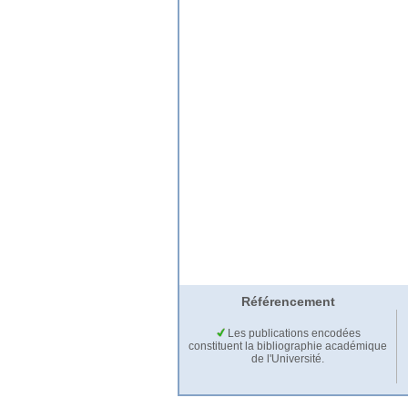
Référencement
Les publications encodées
constituent la bibliographie académique
de l'Université.