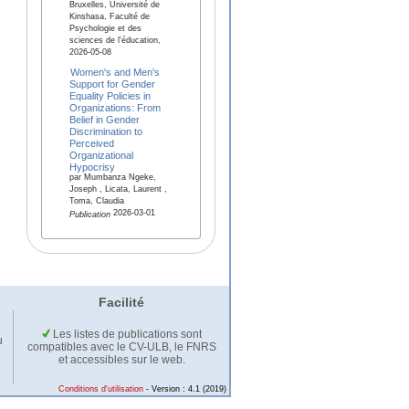
Bruxelles, Université de
Kinshasa, Faculté de
Psychologie et des
sciences de l'éducation,
2026-05-08
Women's and Men's
Support for Gender
Equality Policies in
Organizations: From
Belief in Gender
Discrimination to
Perceived
Organizational
Hypocrisy
par Mumbanza Ngeke,
Joseph , Licata, Laurent ,
Toma, Claudia
2026-03-01
Publication
Facilité
Les listes de publications sont
u
compatibles avec le CV-ULB, le FNRS
et accessibles sur le web.
Conditions d'utilisation
- Version : 4.1 (2019)