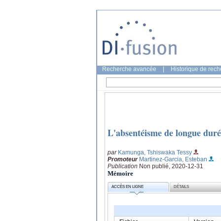
Recherche avancée
|
Historique de rec
L'absentéisme de longue durée
par
Kamunga, Tshiswaka Tessy
Promoteur
Martinez-Garcia, Esteban
Publication
Non publié, 2020-12-31
Mémoire
ACCÈS EN LIGNE
DÉTAILS