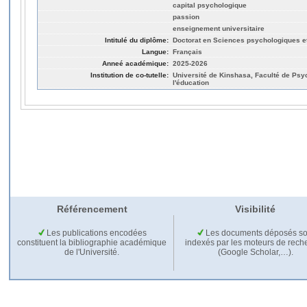
capital psychologique
passion
enseignement universitaire
Intitulé du diplôme:
Doctorat en Sciences psychologiques et
Langue:
Français
Anneé académique:
2025-2026
Institution de co-tutelle:
Université de Kinshasa, Faculté de Psy
l'éducation
Référencement
Visibilité
Les publications encodées
Les documents déposés so
constituent la bibliographie académique
indexés par les moteurs de rech
de l'Université.
(Google Scholar,…).