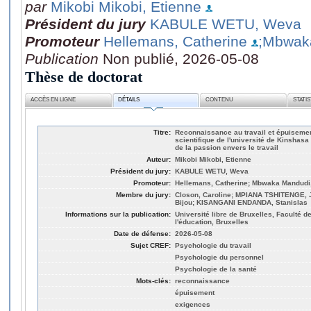
par
Mikobi Mikobi, Etienne
Président du jury
KABULE WETU, Weva
Promoteur
Hellemans, Catherine
;Mbwaka
Publication
Non publié, 2026-05-08
Thèse de doctorat
ACCÈS EN LIGNE
DÉTAILS
CONTENU
STATI
Titre:
Reconnaissance au travail et épuisemen
scientifique de l'université de Kinshasa
de la passion envers le travail
Auteur:
Mikobi Mikobi, Etienne
Président du jury:
KABULE WETU, Weva
Promoteur:
Hellemans, Catherine; Mbwaka Mandudi,
Membre du jury:
Closon, Caroline; MPIANA TSHITENGE, 
Bijou; KISANGANI ENDANDA, Stanislas
Informations sur la publication:
Université libre de Bruxelles, Faculté 
l'éducation, Bruxelles
Date de défense:
2026-05-08
Sujet CREF:
Psychologie du travail
Psychologie du personnel
Psychologie de la santé
Mots-clés:
reconnaissance
épuisement
exigences