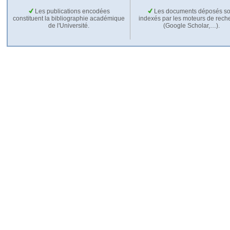
Les publications encodées
Les documents déposés so
constituent la bibliographie académique
indexés par les moteurs de rech
de l'Université.
(Google Scholar,…).