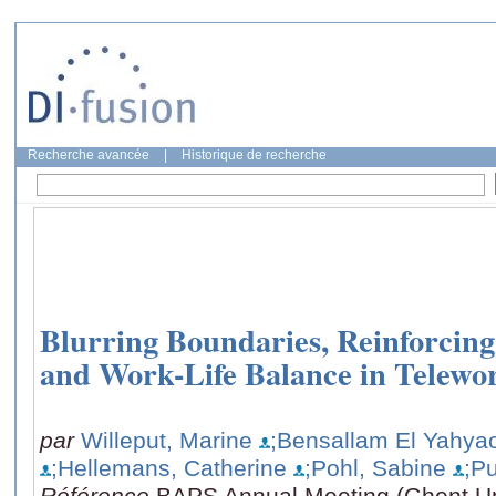
Recherche avancée
|
Historique de recherche
Blurring Boundaries, Reinforcing
and Work-Life Balance in Telewo
par
Willeput, Marine
;Bensallam El Yahyao
;Hellemans, Catherine
;Pohl, Sabine
;P
Référence
BAPS Annual Meeting (Ghent Un