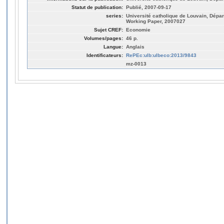
Statut de publication:
Publié, 2007-09-17
series:
Université catholique de Louvain, Dép
Working Paper, 2007027
Sujet CREF:
Economie
Volumes/pages:
46 p.
Langue:
Anglais
Identificateurs:
RePEc:ulb:ulbeco:2013/9843
mz-0013