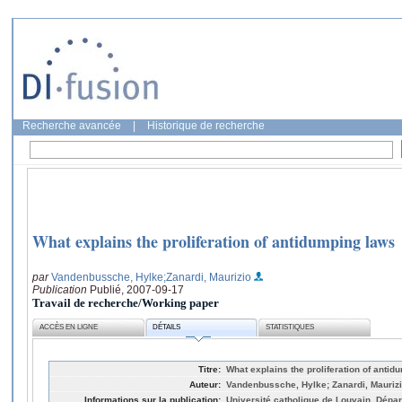
Recherche avancée
|
Historique de recherche
What explains the proliferation of antidumping laws
par
Vandenbussche, Hylke
;Zanardi, Maurizio
Publication
Publié, 2007-09-17
Travail de recherche/Working paper
ACCÈS EN LIGNE
DÉTAILS
STATISTIQUES
Titre:
What explains the proliferation of anti
Auteur:
Vandenbussche, Hylke; Zanardi, Mauriz
Informations sur la publication:
Université catholique de Louvain, Dép