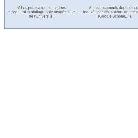
Les publications encodées
Les documents déposés so
constituent la bibliographie académique
indexés par les moteurs de rech
de l'Université.
(Google Scholar,…).