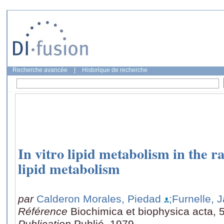
Recherche avancée
|
Historique de recherche
In vitro lipid metabolism in the ra
lipid metabolism
par
Calderon Morales, Piedad
;Furnelle, 
Référence
Biochimica et biophysica acta, 
Publication
Publié, 1979