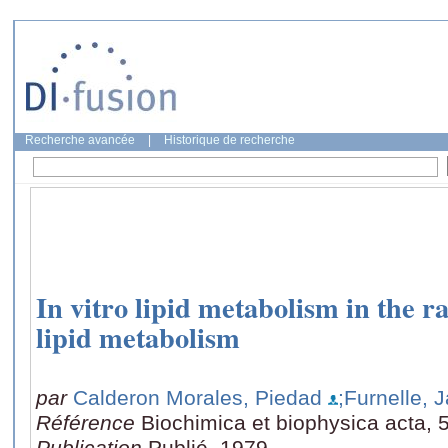
Recherche avancée
|
Historique de recherche
In vitro lipid metabolism in the ra
lipid metabolism
par
Calderon Morales, Piedad
;Furnelle, 
Référence
Biochimica et biophysica acta, 
Publication
Publié, 1979