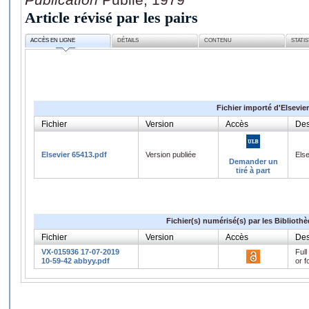
Article révisé par les pairs
ACCÈS EN LIGNE
DÉTAILS
CONTENU
STATI
Fichier importé d'Elsevier
Fichier
Version
Accès
Des
Elsevier 65413.pdf
Version publiée
Els
Demander un
tiré à part
Fichier(s) numérisé(s) par les Biblioth
Fichier
Version
Accès
Des
VX-015936 17-07-2019
Full
10-59-42 abbyy.pdf
or f