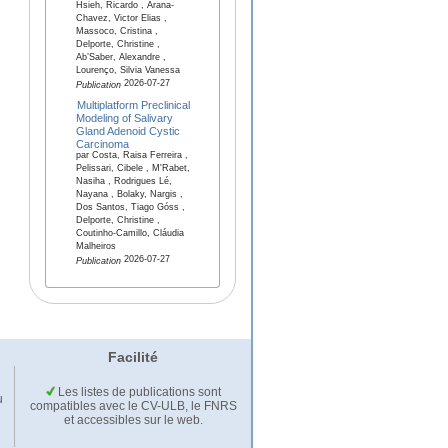
Hsieh, Ricardo , Arana-
Chavez, Victor Elias ,
Massoco, Cristina ,
Delporte, Christine ,
Ab’Saber, Alexandre ,
Lourenço, Silvia Vanessa
2026-07-27
Publication
Multiplatform Preclinical
Modeling of Salivary
Gland Adenoid Cystic
Carcinoma
par Costa, Raisa Ferreira ,
Pelissari, Cibele , M'Rabet,
Nasiha , Rodrigues Lé,
Nayana , Bolaky, Nargis ,
Dos Santos, Tiago Góss ,
Delporte, Christine ,
Coutinho-Camillo, Cláudia
Malheiros
2026-07-27
Publication
Facilité
Les listes de publications sont
u
compatibles avec le CV-ULB, le FNRS
et accessibles sur le web.