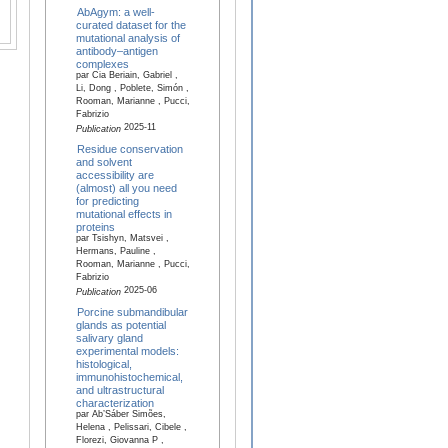
AbAgym: a well-
curated dataset for the
mutational analysis of
antibody–antigen
complexes
par Cia Beriain, Gabriel ,
Li, Dong , Poblete, Simón ,
Rooman, Marianne , Pucci,
Fabrizio
2025-11
Publication
Residue conservation
and solvent
accessibility are
(almost) all you need
for predicting
mutational effects in
proteins
par Tsishyn, Matsvei ,
Hermans, Pauline ,
Rooman, Marianne , Pucci,
Fabrizio
2025-06
Publication
Porcine submandibular
glands as potential
salivary gland
experimental models:
histological,
immunohistochemical,
and ultrastructural
characterization
par Ab’Sáber Simões,
Helena , Pelissari, Cibele ,
Florezi, Giovanna P ,