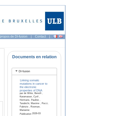
propos de DI-fusion
|
Contact
|
Documents en relation
DI-fusion
Linking somatic
mutations in cancer to
the electronic
properties of DNA
par de Witte, Benoît ,
Karamaoun, Cyril ,
Hermans, Pauline ,
Tarabichi, Maxime , Pucci,
Fabrizio , Rooman,
Marianne
2026-03
Publication