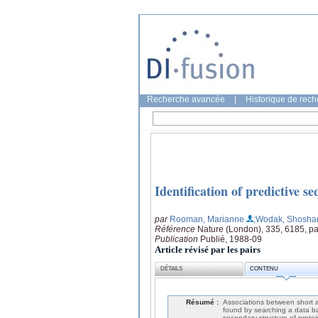
Recherche avancée
|
Historique de rec
Identification of predictive s
par
Rooman, Marianne
;Wodak, Shosha
Référence
Nature (London), 335, 6185, p
Publication
Publié, 1988-09
Article révisé par les pairs
DÉTAILS
CONTENU
Résumé :
Associations between short 
found by searching a data ba
secondary structure of protei