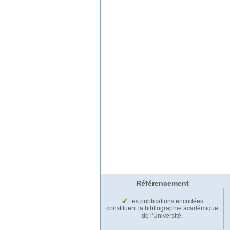
Référencement
Les publications encodées
constituent la bibliographie académique
de l'Université.