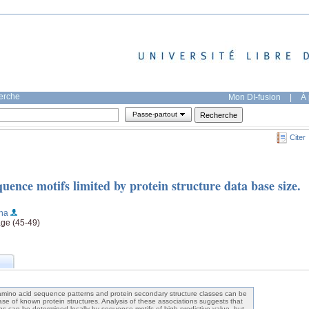
herche
Mon DI-fusion
|
À 
Passe-partout
Citer
equence motifs limited by protein structure data base size.
na
age (45-49)
amino acid sequence patterns and protein secondary structure classes can be
se of known protein structures. Analysis of these associations suggests that
ns can be determined locally by sequence motifs of high predictive value, but