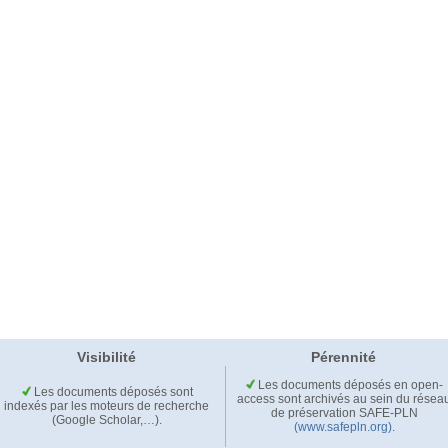
Visibilité
Pérennité
Les documents déposés en open-
Les documents déposés sont
access sont archivés au sein du résea
indexés par les moteurs de recherche
de préservation SAFE-PLN
(Google Scholar,…).
(www.safepln.org)
.