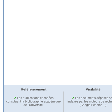
Référencement
Visibilité
Les publications encodées
Les documents déposés so
constituent la bibliographie académique
indexés par les moteurs de rech
de l'Université.
(Google Scholar,…).