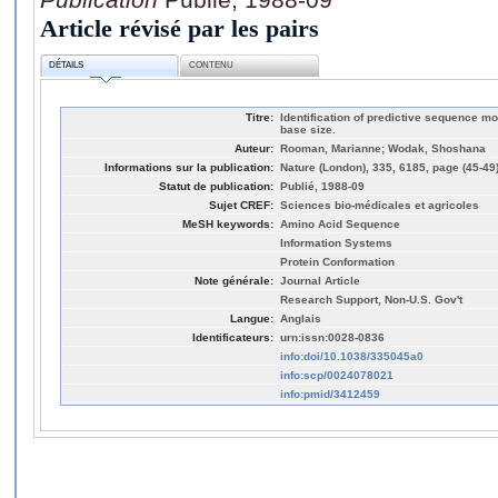
Article révisé par les pairs
DÉTAILS
CONTENU
Titre:
Identification of predictive sequence mot
base size.
Auteur:
Rooman, Marianne; Wodak, Shoshana
Informations sur la publication:
Nature (London), 335, 6185, page (45-49
Statut de publication:
Publié, 1988-09
Sujet CREF:
Sciences bio-médicales et agricoles
MeSH keywords:
Amino Acid Sequence
Information Systems
Protein Conformation
Note générale:
Journal Article
Research Support, Non-U.S. Gov't
Langue:
Anglais
Identificateurs:
urn:issn:0028-0836
info:doi/10.1038/335045a0
info:scp/0024078021
info:pmid/3412459