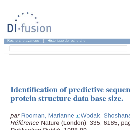
Recherche avancée
|
Historique de recherche
Identification of predictive seque
protein structure data base size.
par
Rooman, Marianne
;Wodak, Shoshan
Référence
Nature (London), 335, 6185, pa
Publication
Publié, 1988-09