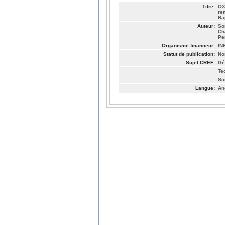
Titre:
OX
re
Ra
Auteur:
So
Ch
Pe
Organisme financeur:
IN
Statut de publication:
No
Sujet CREF:
Gé
Te
Sc
Langue:
An