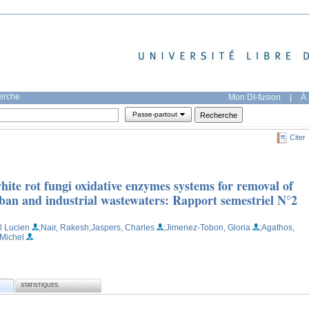
herche
Mon DI-fusion
|
À 
Passe-partout
Citer
ite rot fungi oxidative enzymes systems for removal of
rban and industrial wastewaters: Rapport semestriel N°2
l Lucien
;Nair, Rakesh
;Jaspers, Charles
;Jimenez-Tobon, Gloria
;Agathos,
 Michel
STATISTIQUES