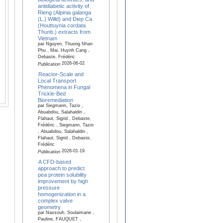
antidiabetic activity of
Rieng (Alpinia galanga
(L.) Willd) and Diep Ca
(Houttuynia cordata
Thunb.) extracts from
Vietnam
par Nguyen, Thuong Nhan
Phu , Mai, Huynh Cang ,
Debaste, Frédéric
2026-06-02
Publication
Reactor-Scale and
Local Transport
Phenomena in Fungal
Trickle-Bed
Bioremediation
par Siegmann, Tazio ,
Abuabdou, Salahaldin ,
Flahaut, Sigrid , Debaste,
Frédéric , Siegmann, Tazio
, Abuabdou, Salahaldin ,
Flahaut, Sigrid , Debaste,
Frédéric
2026-01-19
Publication
A CFD-based
approach to predict
pea protein solubility
improvement by high
pressure
homogenization in a
complex valve
geometry
par Nassouh, Soulaimane ,
Pauline, FAUQUET ,