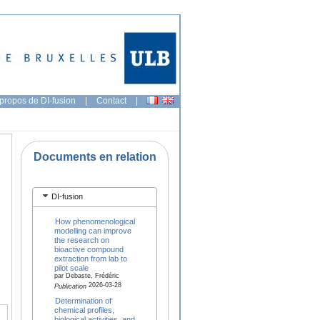
propos de DI-fusion
|
Contact
|
Documents en relation
DI-fusion
How phenomenological
modelling can improve
the research on
bioactive compound
extraction from lab to
pilot scale
par Debaste, Frédéric
2026-03-28
Publication
Determination of
chemical profiles,
biological activities, and