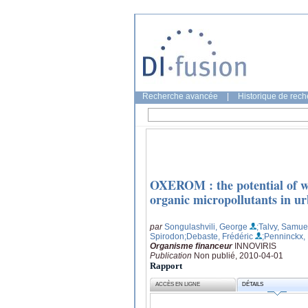
Recherche avancée
|
Historique de rec
OXEROM : the potential of wh
organic micropollutants in u
par
Songulashvili, George
;Talvy, Samue
Spirodon
;Debaste, Frédéric
;Penninckx,
Organisme financeur
INNOVIRIS
Publication
Non publié, 2010-04-01
Rapport
ACCÈS EN LIGNE
DÉTAILS