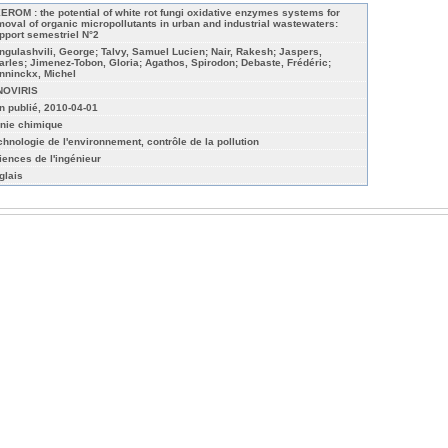
EROM : the potential of white rot fungi oxidative enzymes systems for
moval of organic micropollutants in urban and industrial wastewaters:
pport semestriel N°2
ngulashvili, George; Talvy, Samuel Lucien; Nair, Rakesh; Jaspers,
arles; Jimenez-Tobon, Gloria; Agathos, Spirodon; Debaste, Frédéric;
nninckx, Michel
NOVIRIS
n publié, 2010-04-01
nie chimique
chnologie de l'environnement, contrôle de la pollution
iences de l'ingénieur
glais