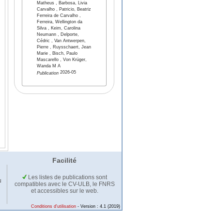
Matheus , Barbosa, Livia
Carvalho , Patricio, Beatriz
Ferreira de Carvalho ,
Ferreira, Wellington da
Silva , Keim, Carolina
Neumann , Delporte,
Cédric , Van Antwerpen,
Pierre , Ruysschaert, Jean
Marie , Bisch, Paulo
Mascarello , Von Krüger,
Wanda M A
2026-05
Publication
Facilité
Les listes de publications sont
u
compatibles avec le CV-ULB, le FNRS
et accessibles sur le web.
Conditions d'utilisation
- Version : 4.1 (2019)