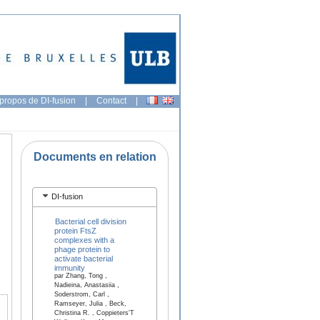
propos de DI-fusion
|
Contact
|
Documents en relation
DI-fusion
Bacterial cell division
protein FtsZ
complexes with a
phage protein to
activate bacterial
immunity
par Zhang, Tong ,
Nadieina, Anastasiia ,
Soderstrom, Carl ,
Ramseyer, Julia , Beck,
Christina R. , Coppieters'T