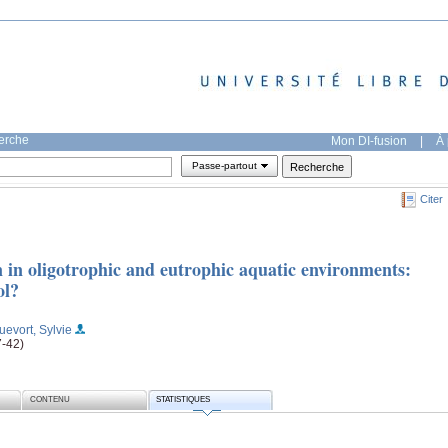
herche
Mon DI-fusion
|
À 
Passe-partout
Citer
 in oligotrophic and eutrophic aquatic environments:
ol?
uevort, Sylvie
7-42)
CONTENU
STATISTIQUES