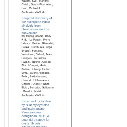
Wallant, Kyo , Martens,
Chloé , Garcia-Pino, Abel ,
Laub, Michael T.
2026-06
Publication
Targeted discovery of
sesquiterpene indole
alkaloids from
Greenwayodendron
suaveolens
par Mbeng Obame, Rany
R.B. , Le Pogam, Pierre ,
Leblanc, Karine , Rharrabti,
Somia , Numbi Wa Ilunga,
Evodie , Fontaine,
Véronique , Gallard, Jean-
François , Retailleau,
Pascal , Ndong, Judicael
Ella , N'negué, Marie
Andrée , Obiang, Cédric
Sima , Ovono Abessolo,
Félix , Said-Hassane,
Charifat , El Kalamouni,
Chaker , Otogo N'Nang,
Elvis , Bernadat, Guillaume
, Beniddir, Mehdi
2026-01
Publication
Early biofilm inhibition
by N-acetylcysteine
and lutein against
Pseudomonas
aeruginosa PAO1: A
potential strategy for
cystic fibrosis
adjunctive therapy