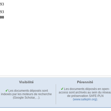
Visibilité
Pérennité
Les documents déposés en open-
Les documents déposés sont
access sont archivés au sein du résea
indexés par les moteurs de recherche
de préservation SAFE-PLN
(Google Scholar,…).
(www.safepln.org)
.