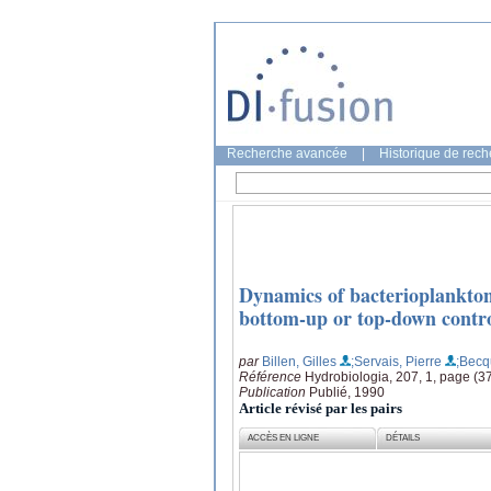
Recherche avancée
|
Historique de rec
Dynamics of bacterioplankton
bottom-up or top-down contr
par
Billen, Gilles
;Servais, Pierre
;Becq
Référence
Hydrobiologia, 207, 1, page (3
Publication
Publié, 1990
Article révisé par les pairs
ACCÈS EN LIGNE
DÉTAILS