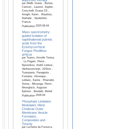
par Abidli, Imane , Burtea,
Carmen , Laurent, Sophie ,
Crescitelli, Evana CE ,
Amighi, Karim , Wauthoz,
Nathalie , Vanderbist,
Francis
2025-06-04
Publication
Mass spectrometry-
guided isolation of
naphthalenoid pulvinic
acids from the
Ectomycorrhizal
Fungus Pisolithus
arhizus
par Tsamo, Armelle Tontsa
, Le Pogam, Pierre ,
Njouonkou, André Ledoux ,
Vanheuverzwijn, Jérôme ,
Tsampanis, Panagiotis ,
Fontaine, Véronique ,
Leblanc, Karine , Rharrabti,
Somia , Mkounga, Pierre ,
Nkengfack, Augustin
Ephrem , Beniddir, Mehdi
2026-04
Publication
Phosphate Limitation
Modulates Vibrio
Cholerae Outer
Membrane Vesicle
Formation,
Composition and
Toxicity
par Luchetta da Fonseca,