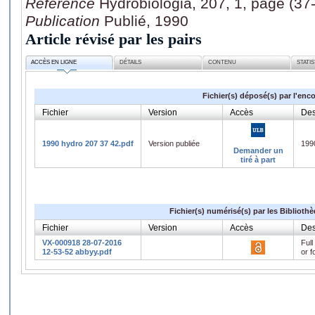
Référence
Hydrobiologia, 207, 1, page (37
Publication
Publié, 1990
Article révisé par les pairs
ACCÈS EN LIGNE
DÉTAILS
CONTENU
STATI
Fichier(s) déposé(s) par l'enc
Fichier
Version
Accès
Des
1990 hydro 207 37 42.pdf
Version publiée
199
Demander un
tiré à part
Fichier(s) numérisé(s) par les Biblioth
Fichier
Version
Accès
Des
VX-000918 28-07-2016
Full
12-53-52 abbyy.pdf
or f