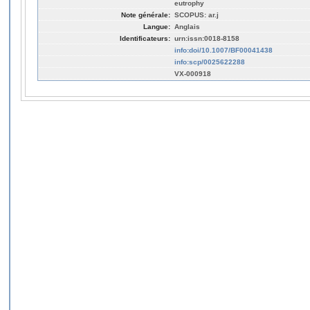
eutrophy
Note générale:
SCOPUS: ar.j
Langue:
Anglais
Identificateurs:
urn:issn:0018-8158
info:doi/10.1007/BF00041438
info:scp/0025622288
VX-000918