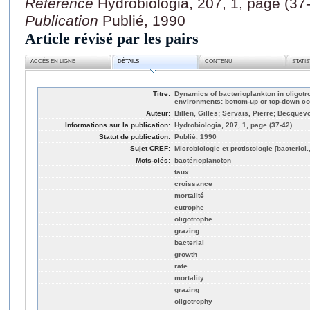
Référence
Hydrobiologia, 207, 1, page (37
Publication
Publié, 1990
Article révisé par les pairs
ACCÈS EN LIGNE
DÉTAILS
CONTENU
STATI
Titre:
Dynamics of bacterioplankton in oligotr
environments: bottom-up or top-down co
Auteur:
Billen, Gilles; Servais, Pierre; Becquevo
Informations sur la publication:
Hydrobiologia, 207, 1, page (37-42)
Statut de publication:
Publié, 1990
Sujet CREF:
Microbiologie et protistologie [bacteriol
Mots-clés:
bactérioplancton
taux
croissance
mortalité
eutrophe
oligotrophe
grazing
bacterial
growth
rate
mortality
grazing
oligotrophy