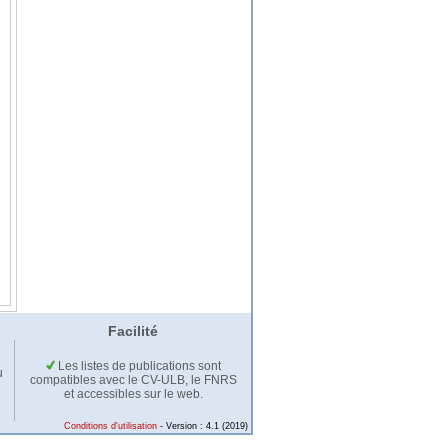
Facilité
Les listes de publications sont
u
compatibles avec le CV-ULB, le FNRS
et accessibles sur le web.
Conditions d'utilisation
- Version : 4.1 (2019)