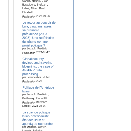
Ganda, Nouhou , Van
Bastelaere, Stefaan ,
Labat, Aline , Paul,
Elisabeth
2025-09-26
Publication
Le retour au pouvoir de
Lula, vingt ans après
sa première
présidence (2003-
2023). Une redéfinition
du lulisme comme
projet politique ?
par Louault, Frédéric
2024-01-17
Publication
Global security
devices and traveling
blueprints: the case of
API/PNR data
processing
par Jeandesboz, Julien
2023
Publication
Politique de l’Amérique
latine
par Louault, Frédéric ,
Parthenay, Kevin KP
Bruxelles,
Publication
Larcier, 2023-05-24
La science politique
latino-américaniste :
état des lieux et
agenda de recherche
par Dabène, Olivier ,