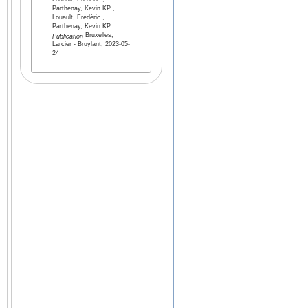
Louault, Frédéric ,
Parthenay, Kevin KP ,
Louault, Frédéric ,
Parthenay, Kevin KP
Bruxelles,
Publication
Larcier - Bruylant, 2023-05-
24