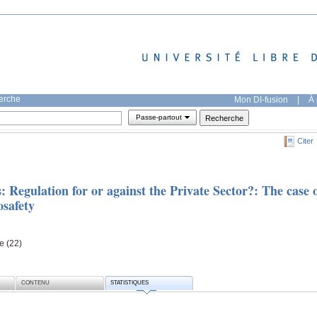
herche
Mon DI-fusion
|
À 
Passe-partout
Citer
: Regulation for or against the Private Sector?: The case 
osafety
ge (22)
CONTENU
STATISTIQUES