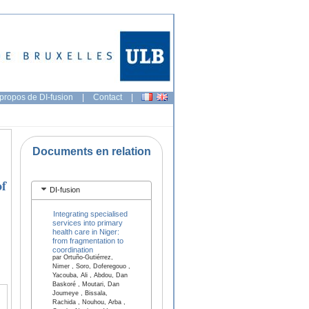
propos de DI-fusion
|
Contact
|
Documents en relation
of
DI-fusion
Integrating specialised
services into primary
health care in Niger:
from fragmentation to
coordination
par Ortuño-Gutiérrez,
Nimer , Soro, Doferegouo ,
Yacouba, Ali , Abdou, Dan
Baskoré , Moutari, Dan
Joumeye , Bissala,
Rachida , Nouhou, Arba ,