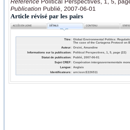
Référence
Political Perspectives, 1, 5, pag
Publication
Publié, 2007-06-01
Article révisé par les pairs
ACCÈS EN LIGNE
DÉTAILS
CONTENU
STATI
Titre:
Global Environmental Politics: Regulatio
The case of the Cartagena Protocol on B
Auteur:
Orsini, Amandine
Informations sur la publication:
Political Perspectives, 1, 5, page (22)
Statut de publication:
Publié, 2007-06-01
Sujet CREF:
Coopération intergouvernementale mond
Langue:
Anglais
Identificateurs:
urn:issn:E226511