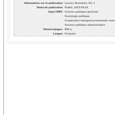
Informations sur la publication:
Larcier, Bruxelles, Ed. 1
Statut de publication:
Publié, 2023-05-24
Sujet CREF:
Science politique générale
Sociologie politique
Coopération intergouvernementale mond
Science politique administrative
Volumes/pages:
884 p.
Langue:
Français