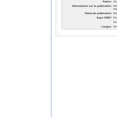
Auteur:
Je
Informations sur la publication:
64
ma
Statut de publication:
No
Sujet CREF:
Po
Co
Langue:
An