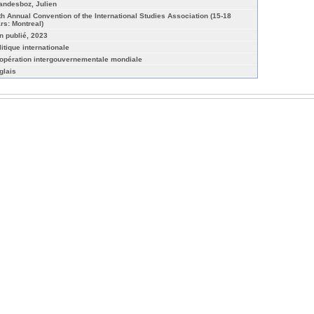
andesboz, Julien
th Annual Convention of the International Studies Association (15-18
rs: Montreal)
n publié, 2023
litique internationale
opération intergouvernementale mondiale
glais