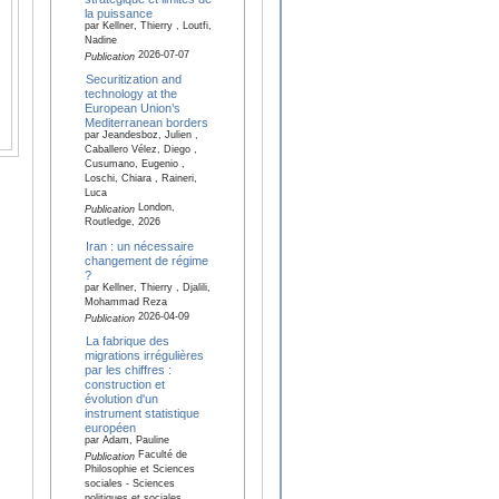
la puissance
par Kellner, Thierry , Loutfi,
Nadine
2026-07-07
Publication
Securitization and
technology at the
European Union’s
Mediterranean borders
par Jeandesboz, Julien ,
Caballero Vélez, Diego ,
Cusumano, Eugenio ,
Loschi, Chiara , Raineri,
Luca
London,
Publication
Routledge, 2026
Iran : un nécessaire
changement de régime
?
par Kellner, Thierry , Djalili,
Mohammad Reza
2026-04-09
Publication
La fabrique des
migrations irrégulières
par les chiffres :
construction et
évolution d'un
instrument statistique
européen
par Adam, Pauline
Faculté de
Publication
Philosophie et Sciences
sociales - Sciences