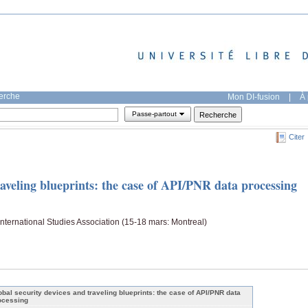
herche
Mon DI-fusion
|
À 
Passe-partout
Citer
raveling blueprints: the case of API/PNR data processing
nternational Studies Association (15-18 mars: Montreal)
obal security devices and traveling blueprints: the case of API/PNR data
ocessing