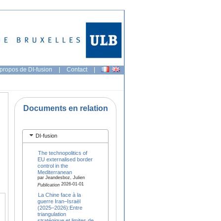
propos de DI-fusion
|
Contact
|
Documents en relation
DI-fusion
The technopolitics of
EU externalised border
control in the
Mediterranean
par Jeandesboz, Julien
2026-01-01
Publication
La Chine face à la
guerre Iran–Israël
(2025–2026):Entre
triangulation
stratégique et limites de