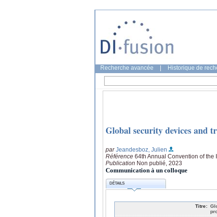
Recherche avancée
|
Historique de rec
Global security devices and t
par
Jeandesboz, Julien
Référence
64th Annual Convention of the I
Publication
Non publié, 2023
Communication à un colloque
DÉTAILS
Titre:
Gl
pr