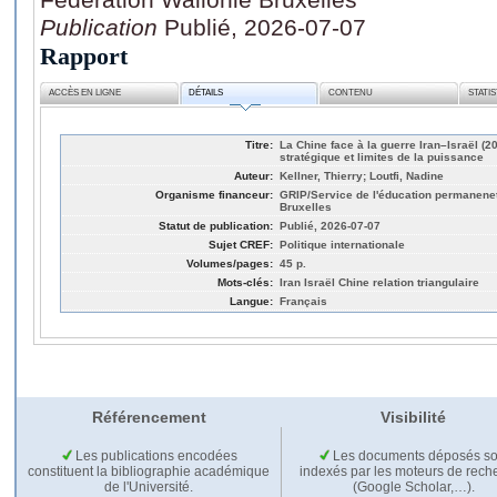
Publication
Publié, 2026-07-07
Rapport
ACCÈS EN LIGNE
DÉTAILS
CONTENU
STATI
Titre:
La Chine face à la guerre Iran–Israël (2
stratégique et limites de la puissance
Auteur:
Kellner, Thierry; Loutfi, Nadine
Organisme financeur:
GRIP/Service de l'éducation permanenet
Bruxelles
Statut de publication:
Publié, 2026-07-07
Sujet CREF:
Politique internationale
Volumes/pages:
45 p.
Mots-clés:
Iran Israël Chine relation triangulaire
Langue:
Français
Référencement
Visibilité
Les publications encodées
Les documents déposés so
constituent la bibliographie académique
indexés par les moteurs de rech
de l'Université.
(Google Scholar,…).