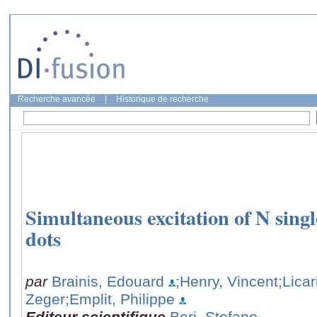
Recherche avancée
|
Historique de recherche
Simultaneous excitation of N sing
dots
par
Brainis, Edouard
;Henry, Vincent
;Licar
Zeger
;Emplit, Philippe
Editeur scientifique
Beri, Stefano