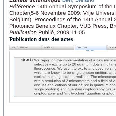
Référence
14th Annual Symposium of the 
Chapter(5-6 Novembre 2009: Vrije Universit
Belgium), Proceedings of the 14th Annual
Photonics Benelux Chapter, VUB Press, Br
Publication
Publié, 2009-11-05
Publication dans des actes
ACCÈS EN LIGNE
DÉTAILS
CONTENU
STATI
Résumé :
We report on the implementation of a new microsc
selectively excite up to 20 quantum dots simultane
fluorescence. We use it to excite and observe si
which are known to be single photon emitters at
excitation timings can be realised. The microsco
with a resolution of 2 micrometers and a field of 
discuss applications of our device in quantum opt
single photons) and quantum cryptography (wave
cryptography and “multi-colour” quantum cryptogr