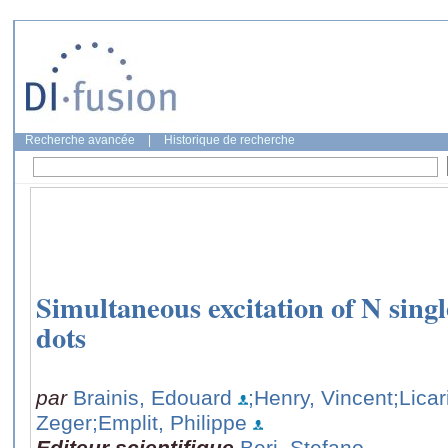
Recherche avancée
|
Historique de recherche
Simultaneous excitation of N sing
dots
par
Brainis, Edouard
;Henry, Vincent
;Licar
Zeger
;Emplit, Philippe
Editeur scientifique
Beri, Stefano