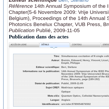
Référence
14th Annual Symposium of the 
Chapter(5-6 Novembre 2009: Vrije Universit
Belgium), Proceedings of the 14th Annual
Photonics Benelux Chapter, VUB Press, Br
Publication
Publié, 2009-11-05
Publication dans des actes
ACCÈS EN LIGNE
DÉTAILS
CONTENU
STATI
Titre:
Simultaneous excitation of N single col
Auteur:
Brainis, Edouard; Henry, Vincent; Licari
Emplit, Philippe
Editeur scientifique:
Beri, Stefano
Informations sur la publication:
14th Annual Symposium of the IEEE Pho
Novembre 2009: Vrije Universiteit Brus
of the 14th Annual Symposium of the I
Press, Brussels, page (189-192)
Statut de publication:
Publié, 2009-11-05
Sujet CREF:
Matériaux optiques
Optique
Mots-clés:
Quantum Optics, Colloidal Nanocrystal
Langue:
Anglais
Identificateurs:
urn:isbn:9789054876502