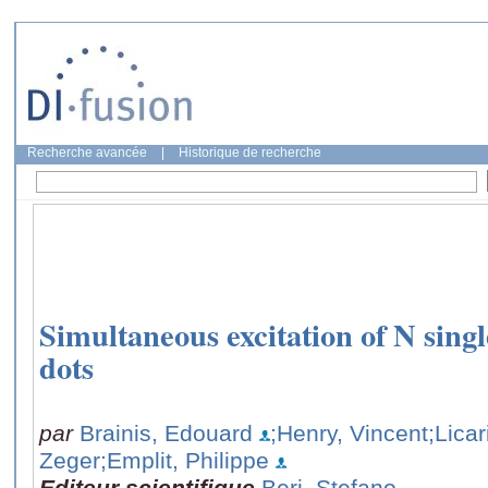
Recherche avancée
|
Historique de recherche
Simultaneous excitation of N sing
dots
par
Brainis, Edouard
;Henry, Vincent
;Licar
Zeger
;Emplit, Philippe
Editeur scientifique
Beri, Stefano