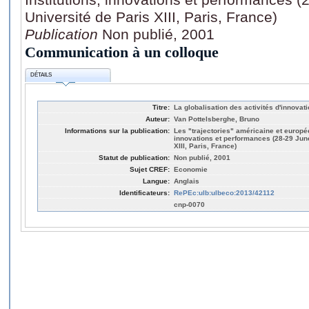
Université de Paris XIII, Paris, France)
Publication
Non publié, 2001
Communication à un colloque
DÉTAILS
Titre:
La globalisation des activités d'innovat
Auteur:
Van Pottelsberghe, Bruno
Informations sur la publication:
Les "trajectories" américaine et europée
innovations et performances (28-29 Jun
XIII, Paris, France)
Statut de publication:
Non publié, 2001
Sujet CREF:
Economie
Langue:
Anglais
Identificateurs:
RePEc:ulb:ulbeco:2013/42112
cnp-0070