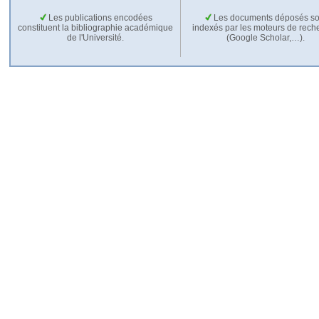
Les publications encodées
Les documents déposés so
constituent la bibliographie académique
indexés par les moteurs de rech
de l'Université.
(Google Scholar,…).