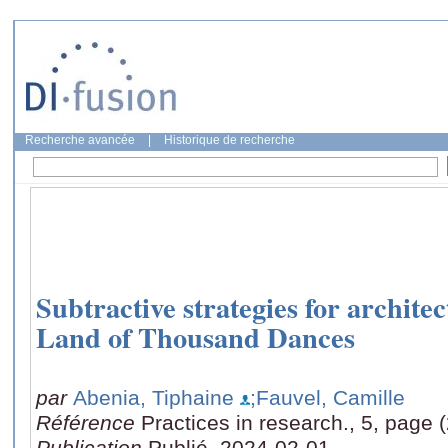
Recherche avancée
|
Historique de recherche
Subtractive strategies for archite
Land of Thousand Dances
par
Abenia, Tiphaine
;Fauvel, Camille
Référence
Practices in research., 5, page 
Publication
Publié, 2024-02-01