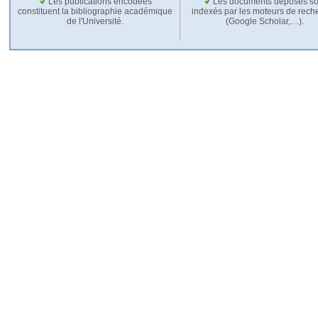
Les publications encodées
Les documents déposés so
constituent la bibliographie académique
indexés par les moteurs de rech
de l'Université.
(Google Scholar,…).