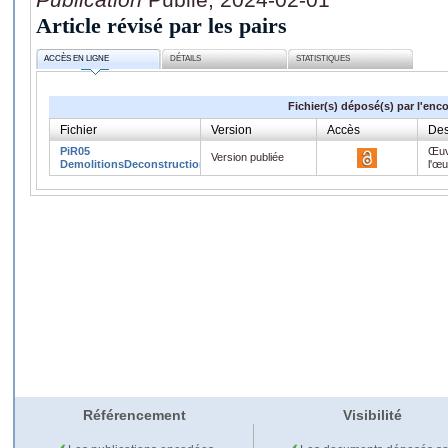
Article révisé par les pairs
ACCÈS EN LIGNE
DÉTAILS
STATISTIQUES
Fichier(s) déposé(s) par l'enc
Fichier
Version
Accès
Des
PiR05
Œuv
Version publiée
DemolitionsDeconstructions.pdf
l'œ
Référencement
Visibilité