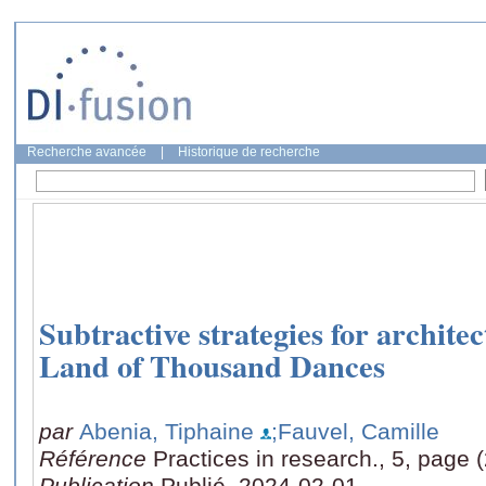
Recherche avancée
|
Historique de recherche
Subtractive strategies for archite
Land of Thousand Dances
par
Abenia, Tiphaine
;Fauvel, Camille
Référence
Practices in research., 5, page 
Publication
Publié, 2024-02-01