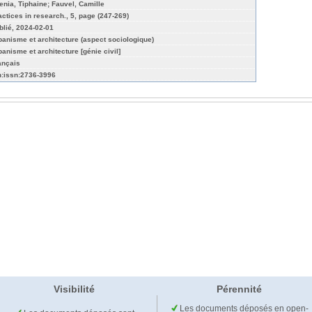
enia, Tiphaine; Fauvel, Camille
actices in research., 5, page (247-269)
blié, 2024-02-01
banisme et architecture (aspect sociologique)
banisme et architecture [génie civil]
ançais
n:issn:2736-3996
Visibilité
Pérennité
Les documents déposés en open-