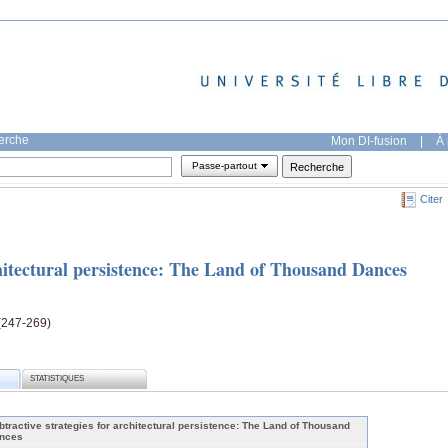
herche
Mon DI-fusion
|
À 
Passe-partout
Citer
chitectural persistence: The Land of Thousand Dances
 (247-269)
STATISTIQUES
btractive strategies for architectural persistence: The Land of Thousand
nces