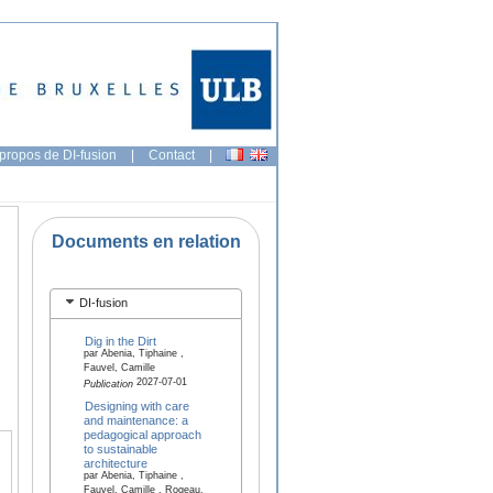
propos de DI-fusion
|
Contact
|
Documents en relation
DI-fusion
Dig in the Dirt
par Abenia, Tiphaine ,
Fauvel, Camille
2027-07-01
Publication
Designing with care
and maintenance: a
pedagogical approach
to sustainable
architecture
par Abenia, Tiphaine ,
Fauvel, Camille , Rogeau,