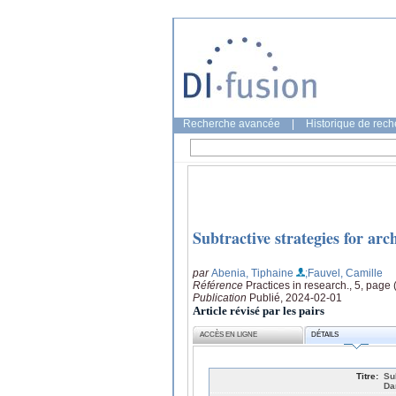
Recherche avancée
|
Historique de rec
Subtractive strategies for ar
par
Abenia, Tiphaine
;Fauvel, Camille
Référence
Practices in research., 5, page
Publication
Publié, 2024-02-01
Article révisé par les pairs
ACCÈS EN LIGNE
DÉTAILS
Titre:
Su
Da