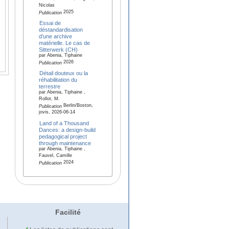
Nicolas
2025
Publication
Essai de
déstandardisation
d’une archive
matérielle. Le cas de
Sitterwerk (CH)
par Abenia, Tiphaine
2026
Publication
Détail douteux ou la
réhabilitation du
terrestre
par Abenia, Tiphaine ,
Rollot, M.
Berlin/Boston,
Publication
jovis, 2026-06-14
Land of a Thousand
Dances: a design-build
pedagogical project
through maintenance
par Abenia, Tiphaine ,
Fauvel, Camille
2024
Publication
Facilité