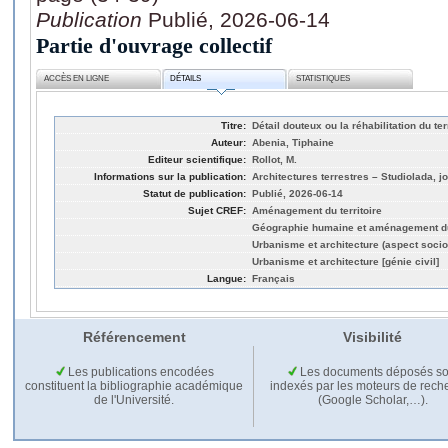
Publication
Publié, 2026-06-14
Partie d'ouvrage collectif
ACCÈS EN LIGNE
DÉTAILS
STATISTIQUES
Titre:
Détail douteux ou la réhabilitation du ter
Auteur:
Abenia, Tiphaine
Editeur scientifique:
Rollot, M.
Informations sur la publication:
Architectures terrestres – Studiolada, j
Statut de publication:
Publié, 2026-06-14
Sujet CREF:
Aménagement du territoire
Géographie humaine et aménagement du 
Urbanisme et architecture (aspect socio
Urbanisme et architecture [génie civil]
Langue:
Français
Référencement
Visibilité
Les publications encodées
Les documents déposés so
constituent la bibliographie académique
indexés par les moteurs de rech
de l'Université.
(Google Scholar,…).