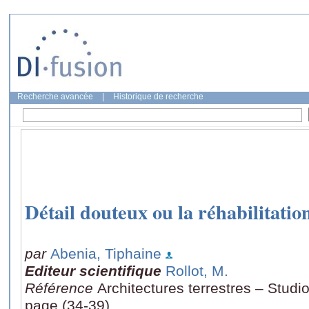
Recherche avancée
|
Historique de recherche
Détail douteux ou la réhabilitatio
par
Abenia, Tiphaine
Editeur scientifique
Rollot, M.
Référence
Architectures terrestres – Studio
page (34-39)