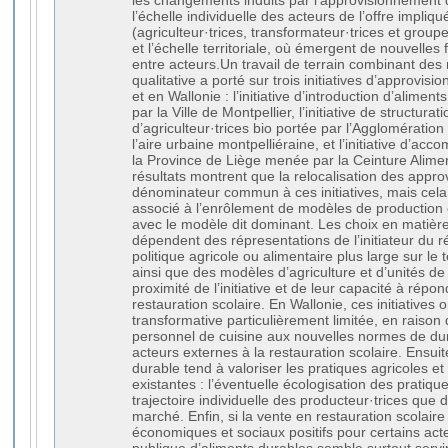
les changements induits par l’approvisionnement d
l’échelle individuelle des acteurs de l’offre impliq
(agriculteur·trices, transformateur·trices et grou
et l’échelle territoriale, où émergent de nouvelles
entre acteurs.Un travail de terrain combinant de
qualitative a porté sur trois initiatives d’approvi
et en Wallonie : l’initiative d’introduction d’alimen
par la Ville de Montpellier, l’initiative de structur
d’agriculteur·trices bio portée par l’Agglomération
l’aire urbaine montpelliéraine, et l’initiative d’
la Province de Liège menée par la Ceinture Alime
résultats montrent que la relocalisation des appro
dénominateur commun à ces initiatives, mais cel
associé à l’enrôlement de modèles de production 
avec le modèle dit dominant. Les choix en matièr
dépendent des répresentations de l’initiateur du r
politique agricole ou alimentaire plus large sur le 
ainsi que des modèles d’agriculture et d’unités de
proximité de l’initiative et de leur capacité à répo
restauration scolaire. En Wallonie, ces initiatives 
transformative particulièrement limitée, en raison 
personnel de cuisine aux nouvelles normes de dur
acteurs externes à la restauration scolaire. Ensui
durable tend à valoriser les pratiques agricoles e
existantes : l’éventuelle écologisation des pratiq
trajectoire individuelle des producteur·trices que
marché. Enfin, si la vente en restauration scolaire
économiques et sociaux positifs pour certains act