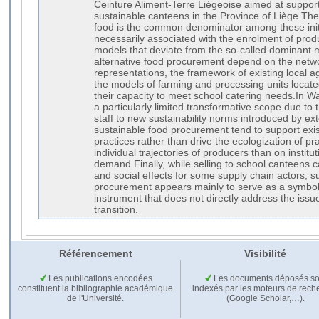
Ceinture Aliment-Terre Liégeoise aimed at suppor
sustainable canteens in the Province of Liège.The r
food is the common denominator among these initia
necessarily associated with the enrolment of pro
models that deviate from the so-called dominant 
alternative food procurement depend on the networ
representations, the framework of existing local ag
the models of farming and processing units located
their capacity to meet school catering needs.In Wal
a particularly limited transformative scope due to 
staff to new sustainability norms introduced by ex
sustainable food procurement tend to support exi
practices rather than drive the ecologization of pr
individual trajectories of producers than on institu
demand.Finally, while selling to school canteens 
and social effects for some supply chain actors, s
procurement appears mainly to serve as a symbo
instrument that does not directly address the issu
transition.
Référencement
Visibilité
Les publications encodées
Les documents déposés so
constituent la bibliographie académique
indexés par les moteurs de rech
de l'Université.
(Google Scholar,…).