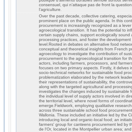
publique d’aliments durables semble surtout servi
consensuel, qui n’attaque pas de front la question
l’agriculture.
Over the past decade, collective catering, especia
prominent place on the public agenda. In this cont
procurement is increasingly recognized as a lever
agroecological transition. It has the potential to 
certain supply chains, support ecologically sound 
processing practices, and foster the development of
level.Rooted in debates on alternative food netwo
conceptual and theoretical insights from French 
agroecology to investigate the contribution of sus
procurement to the agroecological transition for t
actors, including farmers, processors, and farmer
focuses on two primary aspects. Firstly, it delves i
socio-technical networks for sustainable food proc
problematization elaborated by the network leader
their representations of sustainability, the contro
along with the targeted agricultural and processin
investigates the changes induced by sustainable 
the individual level of supply actors involved in di
the territorial level, where novel forms of coordin
emerge.Fieldwork, employing qualitative researc
across three sustainable school food procurement 
Wallonia. These included an initiative led by the C
introducing local and organic-local food; an initiat
farmers' group for canteens procurement led by 
de l'Or, located in the Montpellier urban area; and