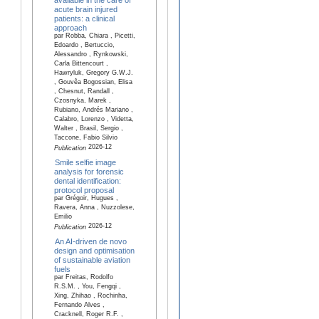
acute brain injured
patients: a clinical
approach
par Robba, Chiara , Picetti,
Edoardo , Bertuccio,
Alessandro , Rynkowski,
Carla Bittencourt ,
Hawryluk, Gregory G.W.J.
, Gouvêa Bogossian, Elisa
, Chesnut, Randall ,
Czosnyka, Marek ,
Rubiano, Andrés Mariano ,
Calabro, Lorenzo , Videtta,
Walter , Brasil, Sergio ,
Taccone, Fabio Silvio
2026-12
Publication
Smile selfie image
analysis for forensic
dental identification:
protocol proposal
par Grégoir, Hugues ,
Ravera, Anna , Nuzzolese,
Emilio
2026-12
Publication
An AI-driven de novo
design and optimisation
of sustainable aviation
fuels
par Freitas, Rodolfo
R.S.M. , You, Fengqi ,
Xing, Zhihao , Rochinha,
Fernando Alves ,
Cracknell, Roger R.F. ,