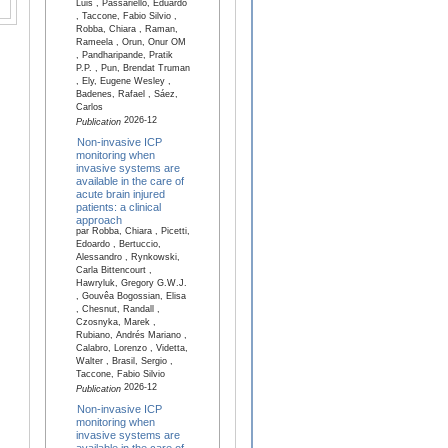
Luis , Passariello, Eduardo
, Taccone, Fabio Silvio ,
Robba, Chiara , Raman,
Rameela , Orun, Onur OM
, Pandharipande, Pratik
P.P. , Pun, Brendat Truman
, Ely, Eugene Wesley ,
Badenes, Rafael , Sáez,
Carlos
2026-12
Publication
Non-invasive ICP
monitoring when
invasive systems are
available in the care of
acute brain injured
patients: a clinical
approach
par Robba, Chiara , Picetti,
Edoardo , Bertuccio,
Alessandro , Rynkowski,
Carla Bittencourt ,
Hawryluk, Gregory G.W.J.
, Gouvêa Bogossian, Elisa
, Chesnut, Randall ,
Czosnyka, Marek ,
Rubiano, Andrés Mariano ,
Calabro, Lorenzo , Videtta,
Walter , Brasil, Sergio ,
Taccone, Fabio Silvio
2026-12
Publication
Non-invasive ICP
monitoring when
invasive systems are
available in the care of