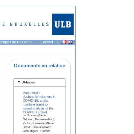
propos de DI-fusion
|
Contact
|
Documents en relation
DI-fusion
Acute brain
dysfunction clusters in
COVID-19: a pilot
machine learning-
based analysis of the
COVID-D cohort
par Romero-Garcia,
Nekane , Montosa-i-Micó,
Víctor , Fernández-Narro,
David , García-Gómez,
Juan Miguel , Hurtado,