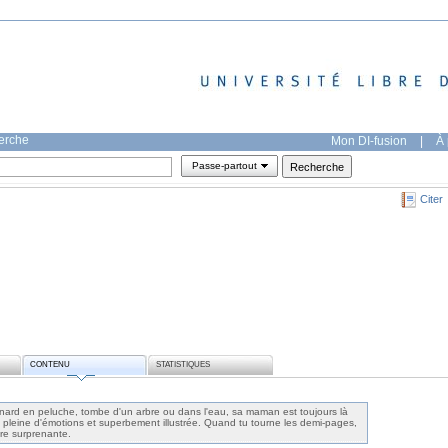
herche
Mon DI-fusion
|
À 
Passe-partout
Citer
CONTENU
STATISTIQUES
nard en peluche, tombe d'un arbre ou dans l'eau, sa maman est toujours là
re pleine d'émotions et superbement illustrée. Quand tu tourne les demi-pages,
re surprenante.