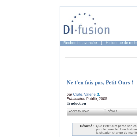
Recherche avancée
|
Historique de rec
Ne t'en fais pas, Petit Ours !
par
Crate, Valérie
Publication
Publié, 2005
Traduction
ACCÈS EN LIGNE
DÉTAILS
Résumé :
Que Petit Ours perde son ca
pour le consoler. Une histoi
la situation change de maniè