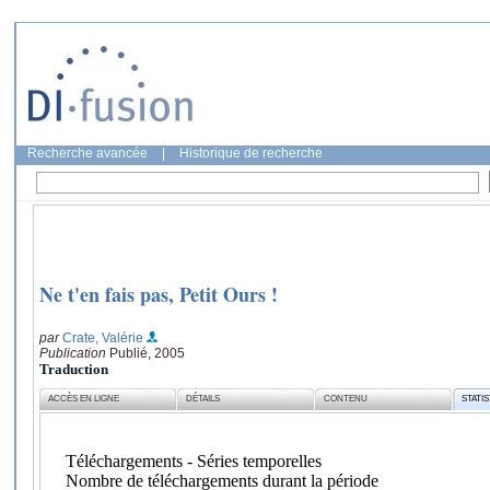
Recherche avancée
|
Historique de recherche
Ne t'en fais pas, Petit Ours !
par
Crate, Valérie
Publication
Publié, 2005
Traduction
ACCÈS EN LIGNE
DÉTAILS
CONTENU
STATI